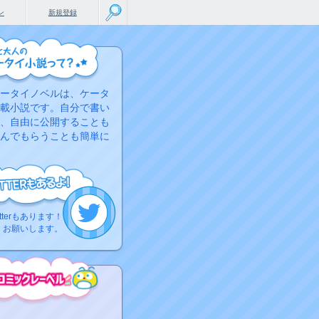
ン
新規登録
ータイノベルは、ケータ
載小説です。自分で書い
、自由に公開することも
んでもらうことも簡単に
tterもあります！
くお願いします。
こちらから
ミック作品