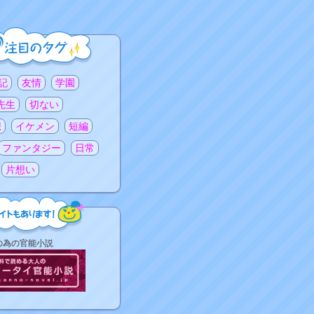
記
友情
学園
先生
切ない
想
イケメン
短編
ファンタジー
日常
片想い
の為の官能小説