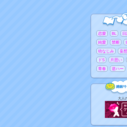
注目のタグ
恋愛
BL
日
純愛
禁断
幼なじみ
妄
ドS
片思い
青春
逆ハー
姉
大人
妹
サ
イ
ト
リ