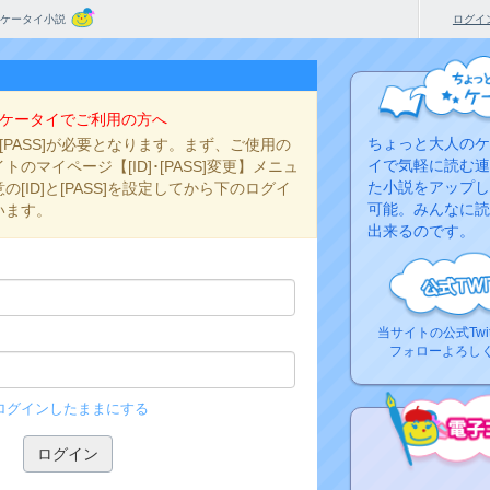
ケータイ小説
ログイ
ケータイでご利用の方へ
ちょっと大人のケ
と[PASS]が必要となります。まず、ご使用の
イで気軽に読む連
のマイページ【[ID]･[PASS]変更】メニュ
た小説をアップし
[ID]と[PASS]を設定してから下のログイ
可能。みんなに読
います。
出来るのです。
当サイトの公式Twi
フォローよろし
ログインしたままにする
コ