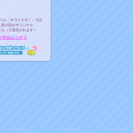
ース決定！
ーベル"カワイスギ！"
ベル「カワイスギ！」では
人気小説がオリジナル
となって発売されます！
ク作品はコチラ
ミック化について