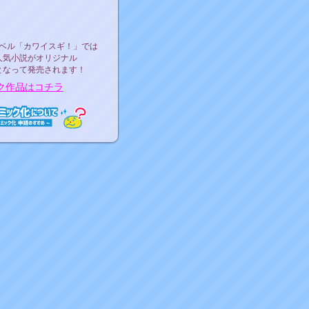
ース決定！
ーベル"カワイスギ！"
ベル「カワイスギ！」では
人気小説がオリジナル
となって発売されます！
ク作品はコチラ
ミック化について