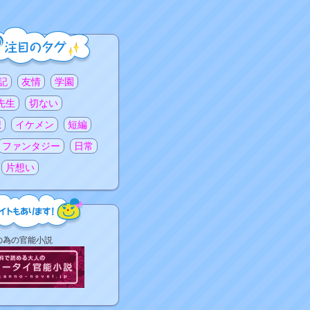
記
友情
学園
先生
切ない
想
イケメン
短編
ファンタジー
日常
片想い
の為の官能小説