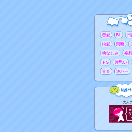
注目のタグ
恋愛
BL
日
純愛
禁断
幼なじみ
妄
ドS
片思い
青春
逆ハー
姉
大人
妹
サ
イ
ト
リ