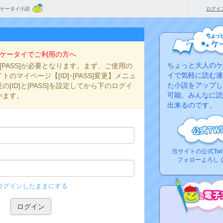
ケータイ小説
ログイ
ケータイでご利用の方へ
ちょっと大人のケ
と[PASS]が必要となります。まず、ご使用の
イで気軽に読む連
のマイページ【[ID]･[PASS]変更】メニュ
た小説をアップし
[ID]と[PASS]を設定してから下のログイ
可能。みんなに読
います。
出来るのです。
当サイトの公式Twi
フォローよろし
ログインしたままにする
コ