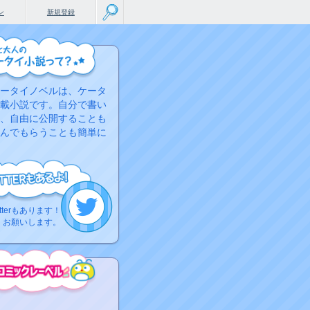
ン
新規登録
ータイノベルは、ケータ
載小説です。自分で書い
、自由に公開することも
んでもらうことも簡単に
tterもあります！
くお願いします。
こちらから
ミック作品