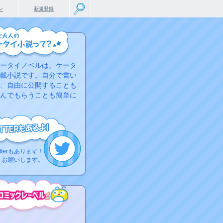
ン
新規登録
ータイノベルは、ケータ
載小説です。自分で書い
、自由に公開することも
んでもらうことも簡単に
tterもあります！
くお願いします。
こちらから
ミック作品