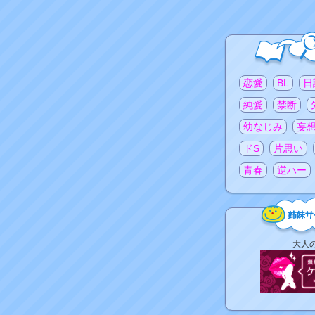
注目のタグ
恋愛
BL
日
純愛
禁断
幼なじみ
妄
ドS
片思い
青春
逆ハー
姉
大人
妹
サ
イ
ト
リ