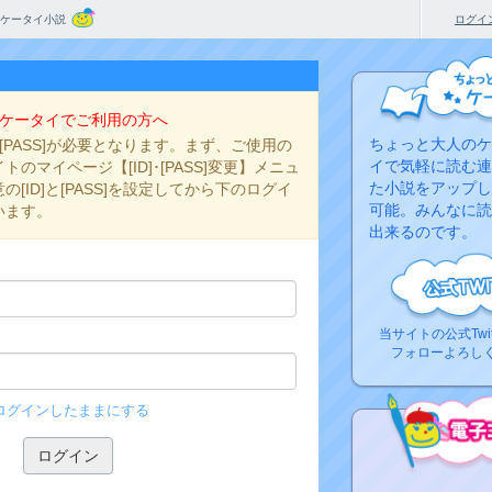
ケータイ小説
ログイ
ケータイでご利用の方へ
ちょっと大人のケ
と[PASS]が必要となります。まず、ご使用の
イで気軽に読む連
のマイページ【[ID]･[PASS]変更】メニュ
た小説をアップし
[ID]と[PASS]を設定してから下のログイ
可能。みんなに読
います。
出来るのです。
当サイトの公式Twi
フォローよろし
ログインしたままにする
コ