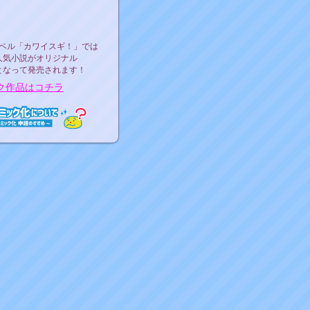
ース決定！
ーベル"カワイスギ！"
ベル「カワイスギ！」では
人気小説がオリジナル
となって発売されます！
ク作品はコチラ
ミック化について