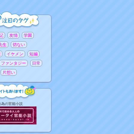
記
友情
学園
先生
切ない
想
イケメン
短編
ファンタジー
日常
片想い
の為の官能小説