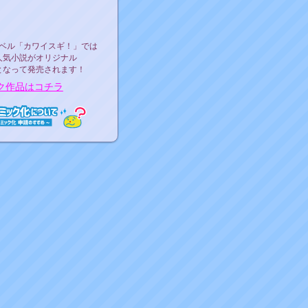
ース決定！
ーベル"カワイスギ！"
ベル「カワイスギ！」では
人気小説がオリジナル
となって発売されます！
ク作品はコチラ
ミック化について