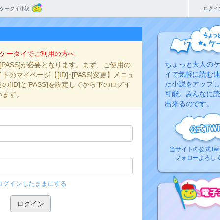
ケータイ小説
ログイ
ケータイでご利用の方へ
ちょっと大人のケ
と[PASS]が必要となります。まず、ご使用の
イで気軽に読む連
のマイページ【[ID]･[PASS]変更】メニュ
た小説をアップし
[ID]と[PASS]を設定してから下のログイ
可能。みんなに読
います。
出来るのです。
当サイトの公式Twi
フォローよろし
ログインしたままにする
コ