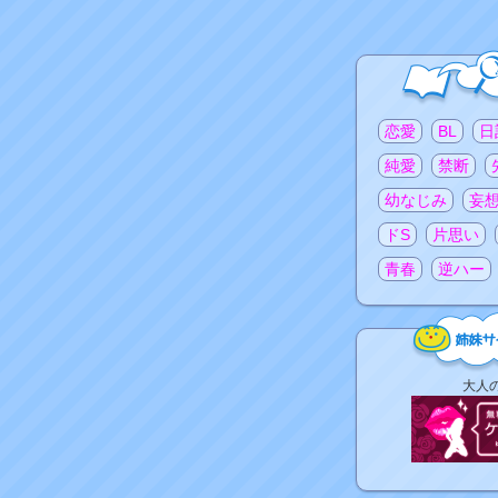
注目のタグ
恋愛
BL
日
純愛
禁断
幼なじみ
妄
ドS
片思い
青春
逆ハー
姉
大人
妹
サ
イ
ト
リ