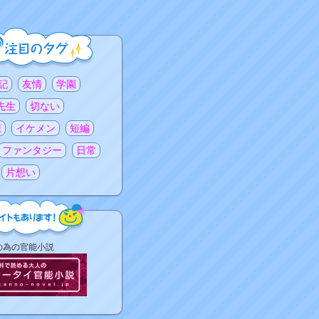
記
友情
学園
先生
切ない
想
イケメン
短編
ファンタジー
日常
片想い
の為の官能小説