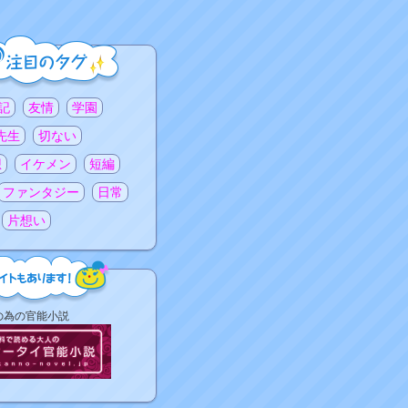
記
友情
学園
先生
切ない
想
イケメン
短編
ファンタジー
日常
片想い
の為の官能小説