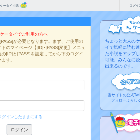
ケータイ小説
ログイ
ケータイでご利用の方へ
ちょっと大人のケ
と[PASS]が必要となります。まず、ご使用の
イで気軽に読む連
のマイページ【[ID]･[PASS]変更】メニュ
た小説をアップし
[ID]と[PASS]を設定してから下のログイ
可能。みんなに読
います。
出来るのです。
当サイトの公式Twi
フォローよろし
ログインしたままにする
コ