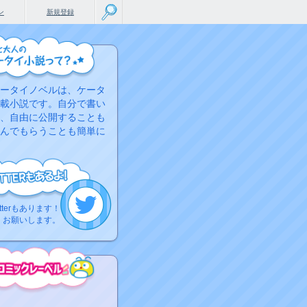
ン
新規登録
ータイノベルは、ケータ
載小説です。自分で書い
、自由に公開することも
んでもらうことも簡単に
tterもあります！
くお願いします。
こちらから
ミック作品