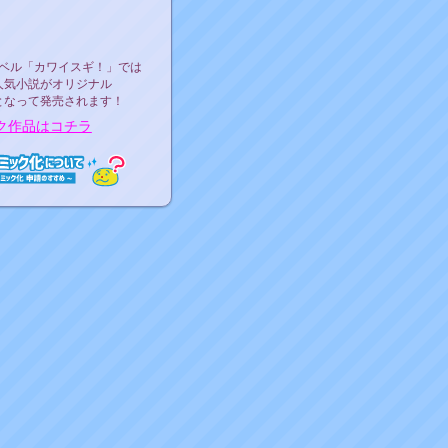
ース決定！
ーベル"カワイスギ！"
ベル「カワイスギ！」では
人気小説がオリジナル
となって発売されます！
ク作品はコチラ
ミック化について