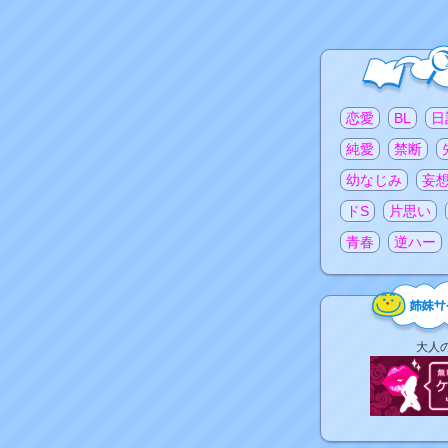
注目のタグ
恋愛
BL
日
純愛
禁断
幼なじみ
妄
ドS
片思い
青春
逆ハー
姉
大人
妹
サ
イ
ト
リ