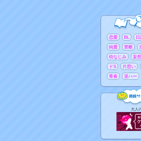
注目のタグ
恋愛
BL
日
純愛
禁断
幼なじみ
妄
ドS
片思い
青春
逆ハー
姉
大人
妹
サ
イ
ト
リ