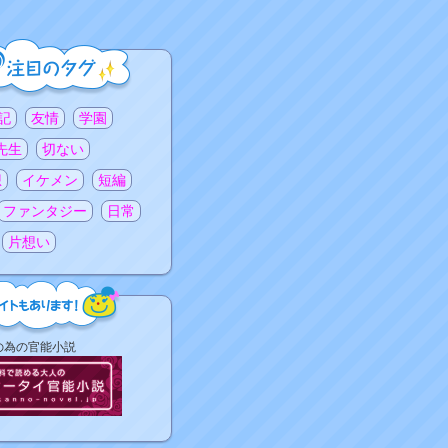
記
友情
学園
先生
切ない
想
イケメン
短編
ファンタジー
日常
片想い
の為の官能小説