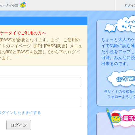
ケータイ小説
ログイ
ケータイでご利用の方へ
ちょっと大人のケ
と[PASS]が必要となります。まず、ご使用の
イで気軽に読む連
のマイページ【[ID]･[PASS]変更】メニュ
た小説をアップし
[ID]と[PASS]を設定してから下のログイ
可能。みんなに読
います。
出来るのです。
当サイトの公式Twi
フォローよろし
ログインしたままにする
コ