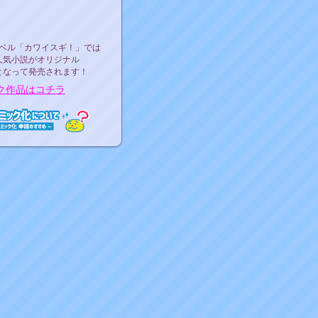
ース決定！
ーベル"カワイスギ！"
ベル「カワイスギ！」では
人気小説がオリジナル
となって発売されます！
ク作品はコチラ
ミック化について