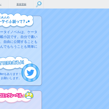
ン
新規登録
ータイノベルは、ケータ
載小説です。自分で書い
、自由に公開することも
んでもらうことも簡単に
tterもあります！
くお願いします。
こちらから
ミック作品