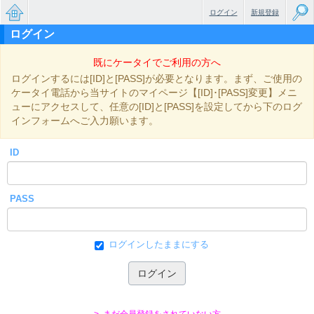
ログイン
新規登録
ログイン
無料で
既にケータイでご利用の方へ
楽しめ
ログインするには[ID]と[PASS]が必要となります。まず、ご使用の
るちょ
ケータイ電話から当サイトのマイページ【[ID]･[PASS]変更】メニ
ューにアクセスして、任意の[ID]と[PASS]を設定してから下のログ
っと大
インフォームへご入力願います。
人のケ
ID
ータイ
小説
PASS
ログインしたままにする
> まだ会員登録をされていない方