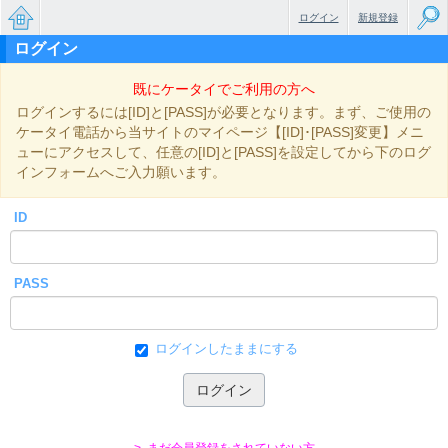
ログイン
新規登録
ログイン
無料で
既にケータイでご利用の方へ
楽しめ
ログインするには[ID]と[PASS]が必要となります。まず、ご使用の
るちょ
ケータイ電話から当サイトのマイページ【[ID]･[PASS]変更】メニ
ューにアクセスして、任意の[ID]と[PASS]を設定してから下のログ
っと大
インフォームへご入力願います。
人のケ
ID
ータイ
小説
PASS
ログインしたままにする
> まだ会員登録をされていない方