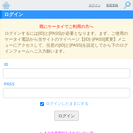
ログイン
新規登録
ログイン
無料で
既にケータイでご利用の方へ
楽しめ
ログインするには[ID]と[PASS]が必要となります。まず、ご使用の
るちょ
ケータイ電話から当サイトのマイページ【[ID]･[PASS]変更】メニ
ューにアクセスして、任意の[ID]と[PASS]を設定してから下のログ
っと大
インフォームへご入力願います。
人のケ
ID
ータイ
小説
PASS
ログインしたままにする
> まだ会員登録をされていない方