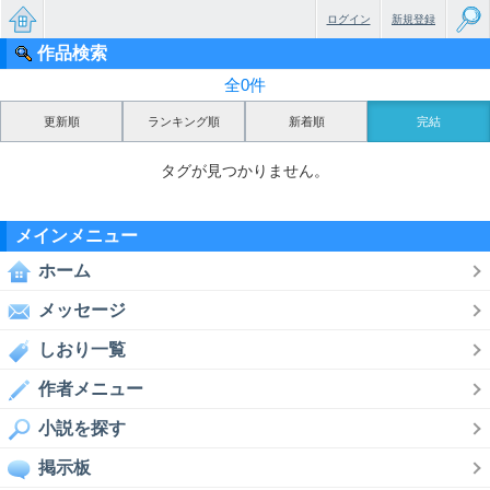
ログイン
新規登録
作品検索
無料で
全0件
楽しめ
更新順
ランキング順
新着順
完結
るちょ
タグが見つかりません。
っと大
人のケ
メインメニュー
ータイ
ホーム
小説
メッセージ
しおり一覧
作者メニュー
小説を探す
掲示板