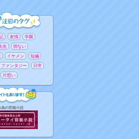
記
友情
学園
先生
切ない
想
イケメン
短編
ファンタジー
日常
片想い
の為の官能小説