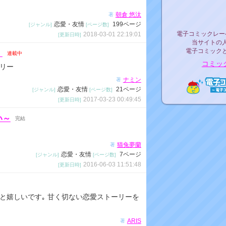
リリ
朝倉 悠汰
著
恋愛・友情
199ページ
[ジャンル]
[ページ数]
電子コミックレ
電子コミックレー
2018-03-01 22:19:01
[更新日時]
当サイトの
電子コミック
。
連載中
コミッ
リー
ナミン
著
恋愛・友情
21ページ
[ジャンル]
[ページ数]
2017-03-23 00:49:45
[更新日時]
電子コ
い～
完結
猫兔夢蘭
著
恋愛・友情
7ページ
[ジャンル]
[ページ数]
2016-06-03 11:51:48
[更新日時]
と嬉しいです｡ 甘く切ない恋愛ストーリーを
ARIS
著