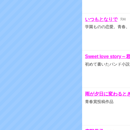
いつもとなりで
完結
学園ものの恋愛。青春。
Sweet love sto
初めて書いたバンド小説
雨が夕日に変わると
青春賞投稿作品