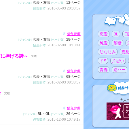
恋愛・友情
12ページ
[ジャンル]
[ページ数]
2016-05-03 20:03:57
[更新日時]
注目のタグ
恋愛
BL
日
猫兔夢蘭
著
恋愛・友情
28ページ
[ジャンル]
[ページ数]
純愛
禁断
2016-02-09 18:10:41
[更新日時]
幼なじみ
妄
ry～君に捧げる詩～
完結
ドS
片思い
青春
逆ハー
猫兔夢蘭
著
恋愛・友情
68ページ
[ジャンル]
[ページ数]
2016-02-03 08:38:37
[更新日時]
き
完結
姉
大人
妹
猫兔夢蘭
著
サ
BL・GL
26ページ
[ジャンル]
[ページ数]
イ
2015-12-06 10:49:17
[更新日時]
ト
リ