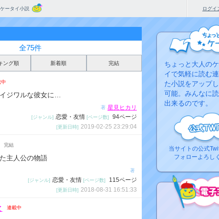
ケータイ小説
ログイ
全75件
キング順
新着順
完結
ちょっと大人のケ
イで気軽に読む連
載中
た小説をアップし
可能。みんなに読
イジワルな彼女に…
出来るのです。
星見ヒカリ
著
恋愛・友情
94ページ
[ジャンル]
[ページ数]
2019-02-25 23:29:04
[更新日時]
完結
当サイトの公式Twi
フォローよろし
た主人公の物語
著
恋愛・友情
115ページ
[ジャンル]
[ページ数]
2018-08-31 16:51:33
[更新日時]
と
連載中
コ