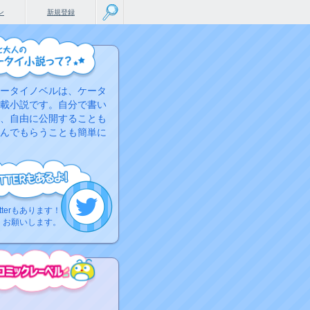
ン
新規登録
ータイノベルは、ケータ
載小説です。自分で書い
、自由に公開することも
んでもらうことも簡単に
tterもあります！
くお願いします。
こちらから
ミック作品