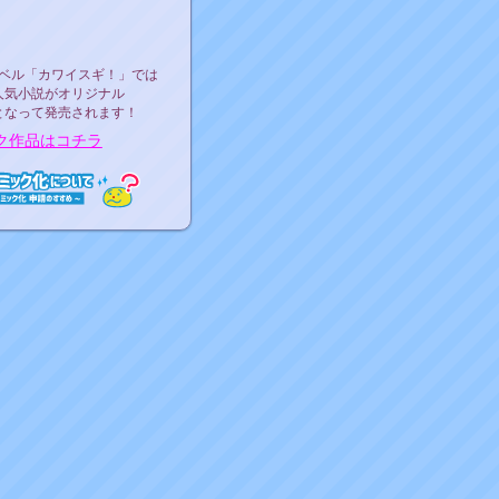
ース決定！
ーベル"カワイスギ！"
ベル「カワイスギ！」では
人気小説がオリジナル
となって発売されます！
ク作品はコチラ
ミック化について