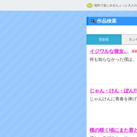
無料で楽しめるちょっと大人の
作品検索
更新順
ラン
イジワルな彼女。
連
何も知らなかった僕は、
じゃん・けん・ぽん!!
じゃんけんに青春を捧げ
桜の咲く頃にまた君