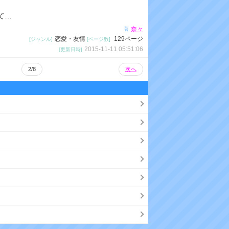
ン
て…
ク
奈々
著
恋愛・友情
129ページ
[ジャンル]
[ページ数]
2015-11-11 05:51:06
[更新日時]
2/8
次へ