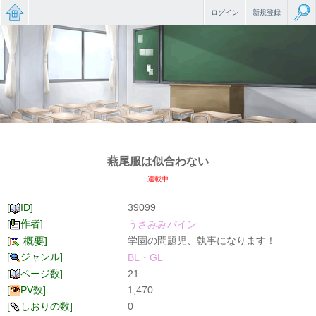
ログイン
新規登録
無料で
楽しめ
るちょ
っと大
人のケ
燕尾服は似合わない
ータイ
連載中
小説
[
ID]
39099
[
作者]
うさみみパイン
[
]
学園の問題児、執事になります！
概要
[
ジャンル]
BL・GL
[
ページ数]
21
[
PV数]
1,470
[
しおりの数]
0