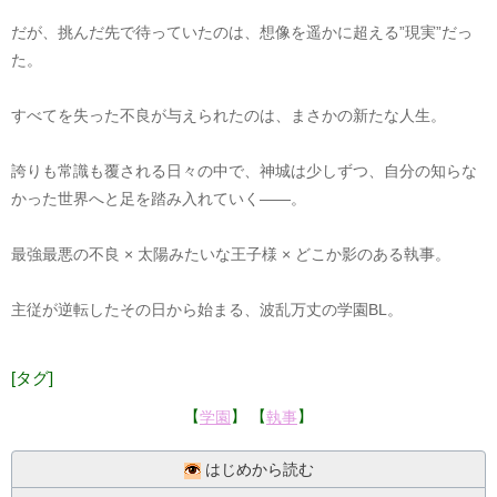
だが、挑んだ先で待っていたのは、想像を遥かに超える”現実”だっ
た。
すべてを失った不良が与えられたのは、まさかの新たな人生。
誇りも常識も覆される日々の中で、神城は少しずつ、自分の知らな
かった世界へと足を踏み入れていく――。
最強最悪の不良 × 太陽みたいな王子様 × どこか影のある執事。
主従が逆転したその日から始まる、波乱万丈の学園BL。
[タグ]
【
】 【
】
学園
執事
はじめから読む