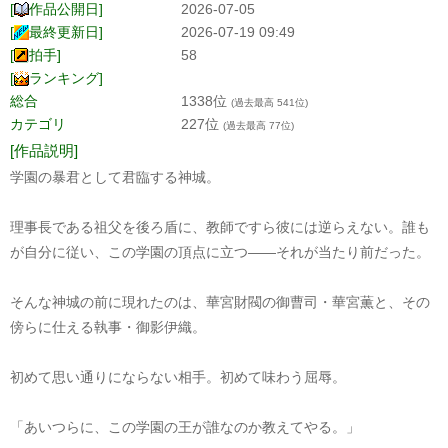
[
作品公開日]
2026-07-05
[
最終更新日]
2026-07-19 09:49
[
拍手]
58
[
ランキング]
総合
1338位
(過去最高 541位)
カテゴリ
227位
(過去最高 77位)
[作品説明]
学園の暴君として君臨する神城。
理事長である祖父を後ろ盾に、教師ですら彼には逆らえない。誰も
が自分に従い、この学園の頂点に立つ――それが当たり前だった。
そんな神城の前に現れたのは、華宮財閥の御曹司・華宮薫と、その
傍らに仕える執事・御影伊織。
初めて思い通りにならない相手。初めて味わう屈辱。
「あいつらに、この学園の王が誰なのか教えてやる。」