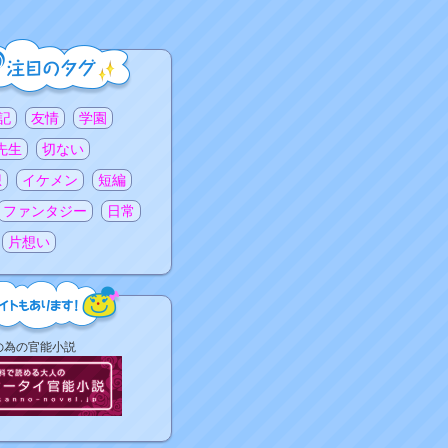
記
友情
学園
先生
切ない
想
イケメン
短編
ファンタジー
日常
片想い
の為の官能小説