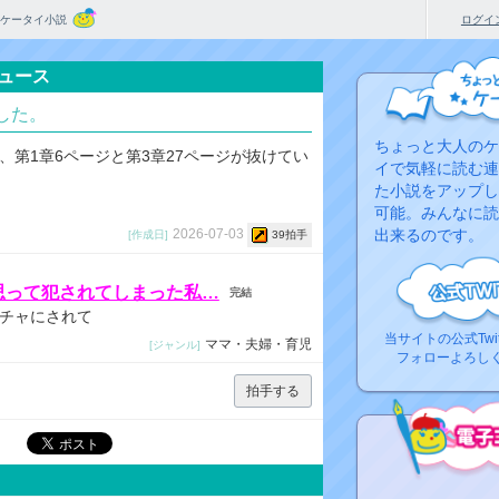
ケータイ小説
ログイ
ュース
した。
ちょっと大人のケ
、第1章6ページと第3章27ページが抜けてい
イで気軽に読む連
た小説をアップし
可能。みんなに読
出来るのです。
2026-07-03
[作成日]
39拍手
思って犯されてしまった私…
完結
チャにされて
当サイトの公式Twi
ママ・夫婦・育児
[ジャンル]
フォローよろし
拍手する
コ