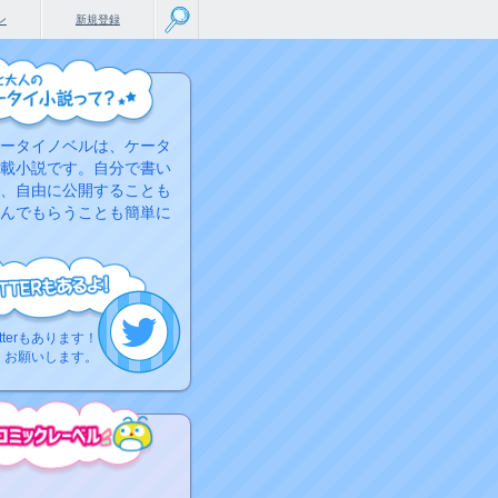
ン
新規登録
ータイノベルは、ケータ
載小説です。自分で書い
、自由に公開することも
んでもらうことも簡単に
tterもあります！
くお願いします。
こちらから
ミック作品