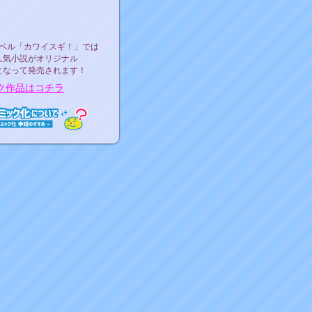
ース決定！
ーベル"カワイスギ！"
ベル「カワイスギ！」では
人気小説がオリジナル
となって発売されます！
ク作品はコチラ
ミック化について