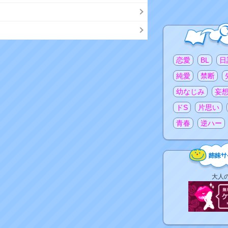
注目のタグ
恋愛
BL
日
純愛
禁断
幼なじみ
妄
ドS
片思い
青春
逆ハー
姉
大人
妹
サ
イ
ト
リ