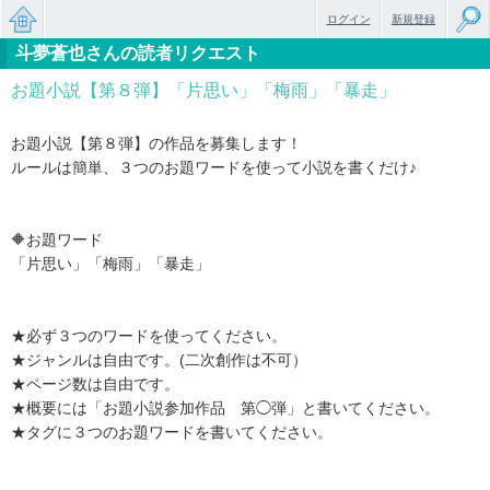
ログイン
新規登録
斗夢蒼也さんの読者リクエスト
無料で
お題小説【第８弾】「片思い」「梅雨」「暴走」
楽しめ
るちょ
お題小説【第８弾】の作品を募集します！
ルールは簡単、３つのお題ワードを使って小説を書くだけ♪
っと大
人のケ
🔶お題ワード
ータイ
「片思い」「梅雨」「暴走」
小説
★必ず３つのワードを使ってください。
★ジャンルは自由です。(二次創作は不可）
★ページ数は自由です。
★概要には「お題小説参加作品 第◯弾」と書いてください。
★タグに３つのお題ワードを書いてください。