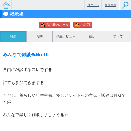
ログイン
新規登録
掲示板
無料で
掲示板のルール
お約束
楽しめ
るちょ
雑談
質問
作品レビュー
宣伝
すべて
っと大
みんなで雑談🐬No.16
人のケ
ータイ
自由に雑談するスレです🐥
小説
誰でも参加できます🐥
ただし、荒らしや誹謗中傷、怪しいサイトへの宣伝・誘導はＮＧで
す🙅
みんなで楽しく雑談しましょう🐤✨