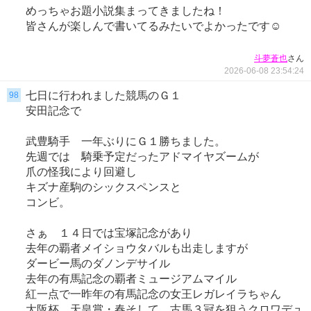
めっちゃお題小説集まってきましたね！
皆さんが楽しんで書いてるみたいでよかったです☺️
さん
斗夢蒼也
2026-06-08 23:54:24
七日に行われました競馬のＧ１
98
安田記念で
武豊騎手 一年ぶりにＧ１勝ちました。
先週では 騎乗予定だったアドマイヤズームが
爪の怪我により回避し
キズナ産駒のシックスペンスと
コンビ。
さぁ １４日では宝塚記念があり
去年の覇者メイショウタバルも出走しますが
ダービー馬のダノンデサイル
去年の有馬記念の覇者ミュージアムマイル
紅一点で一昨年の有馬記念の女王レガレイラちゃん
大阪杯、天皇賞・春そして 古馬３冠を狙うクロワデュ