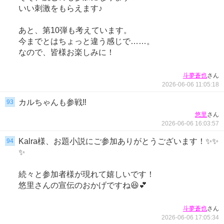
いい刺激をもらえます♪
あと、第10弾も考えています。
今までとはちょっと違う感じで……。
なので、皆様お楽しみに！
さん
斗夢蒼也
2026-06-06 11:05:18
カルちゃんも参戦‼️
93
さん
悠里
2026-06-06 16:03:57
Kalra様、お題小説にご参加ありがとうございます！✨✨
94
✨
続々と参加者様が現れて嬉しいです！
悠里さんの宣伝のおかげですね😆💕
さん
斗夢蒼也
2026-06-06 17:05:34