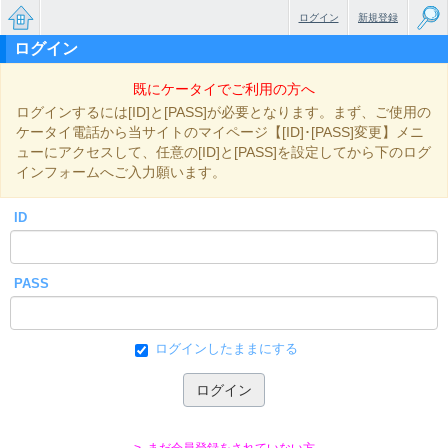
ログイン
新規登録
ログイン
無料で
既にケータイでご利用の方へ
楽しめ
ログインするには[ID]と[PASS]が必要となります。まず、ご使用の
るちょ
ケータイ電話から当サイトのマイページ【[ID]･[PASS]変更】メニ
ューにアクセスして、任意の[ID]と[PASS]を設定してから下のログ
っと大
インフォームへご入力願います。
人のケ
ID
ータイ
小説
PASS
ログインしたままにする
> まだ会員登録をされていない方