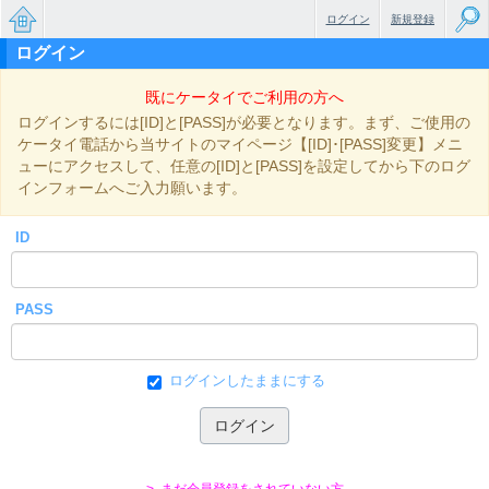
ログイン
新規登録
ログイン
無料で
既にケータイでご利用の方へ
楽しめ
ログインするには[ID]と[PASS]が必要となります。まず、ご使用の
るちょ
ケータイ電話から当サイトのマイページ【[ID]･[PASS]変更】メニ
ューにアクセスして、任意の[ID]と[PASS]を設定してから下のログ
っと大
インフォームへご入力願います。
人のケ
ID
ータイ
小説
PASS
ログインしたままにする
> まだ会員登録をされていない方