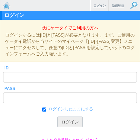
ログイン
新規登録
ログイン
無料で
既にケータイでご利用の方へ
楽しめ
ログインするには[ID]と[PASS]が必要となります。まず、ご使用の
るちょ
ケータイ電話から当サイトのマイページ【[ID]･[PASS]変更】メニ
ューにアクセスして、任意の[ID]と[PASS]を設定してから下のログ
っと大
インフォームへご入力願います。
人のケ
ID
ータイ
小説
PASS
ログインしたままにする
> まだ会員登録をされていない方