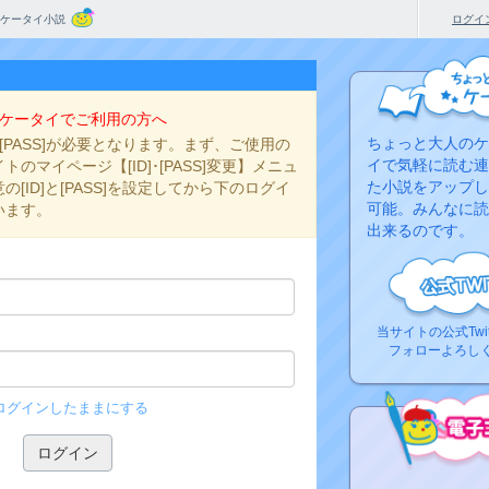
ケータイ小説
ログイ
ケータイでご利用の方へ
ちょっと大人のケ
と[PASS]が必要となります。まず、ご使用の
イで気軽に読む連
のマイページ【[ID]･[PASS]変更】メニュ
た小説をアップし
[ID]と[PASS]を設定してから下のログイ
可能。みんなに読
います。
出来るのです。
当サイトの公式Twi
フォローよろし
ログインしたままにする
コ