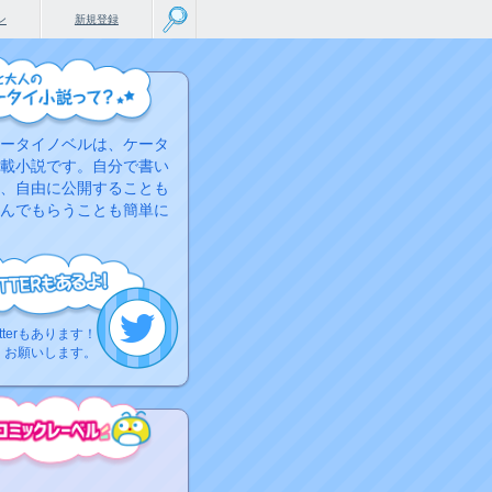
ン
新規登録
ータイノベルは、ケータ
載小説です。自分で書い
、自由に公開することも
んでもらうことも簡単に
tterもあります！
くお願いします。
こちらから
ミック作品