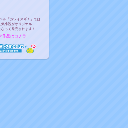
ース決定！
ーベル"カワイスギ！"
ベル「カワイスギ！」では
人気小説がオリジナル
となって発売されます！
ク作品はコチラ
ミック化について