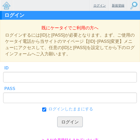
ログイン
新規登録
ログイン
無料で
既にケータイでご利用の方へ
楽しめ
ログインするには[ID]と[PASS]が必要となります。まず、ご使用の
るちょ
ケータイ電話から当サイトのマイページ【[ID]･[PASS]変更】メニ
ューにアクセスして、任意の[ID]と[PASS]を設定してから下のログ
っと大
インフォームへご入力願います。
人のケ
ID
ータイ
小説
PASS
ログインしたままにする
> まだ会員登録をされていない方