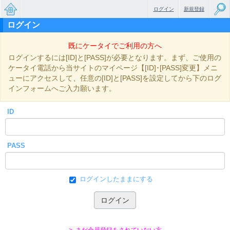
ログイン
新規登録
ログイン
無料で
既にケータイでご利用の方へ
楽しめ
ログインするには[ID]と[PASS]が必要となります。まず、ご使用の
るちょ
ケータイ電話から当サイトのマイページ【[ID]･[PASS]変更】メニ
ューにアクセスして、任意の[ID]と[PASS]を設定してから下のログ
っと大
インフォームへご入力願います。
人のケ
ID
ータイ
小説
PASS
ログインしたままにする
> まだ会員登録をされていない方