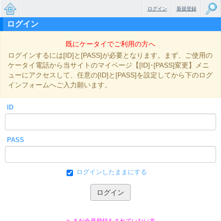
ログイン
新規登録
ログイン
無料で
既にケータイでご利用の方へ
楽しめ
ログインするには[ID]と[PASS]が必要となります。まず、ご使用の
るちょ
ケータイ電話から当サイトのマイページ【[ID]･[PASS]変更】メニ
ューにアクセスして、任意の[ID]と[PASS]を設定してから下のログ
っと大
インフォームへご入力願います。
人のケ
ID
ータイ
小説
PASS
ログインしたままにする
> まだ会員登録をされていない方