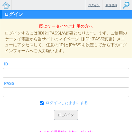
ログイン
新規登録
ログイン
無料で
既にケータイでご利用の方へ
楽しめ
ログインするには[ID]と[PASS]が必要となります。まず、ご使用の
るちょ
ケータイ電話から当サイトのマイページ【[ID]･[PASS]変更】メニ
ューにアクセスして、任意の[ID]と[PASS]を設定してから下のログ
っと大
インフォームへご入力願います。
人のケ
ID
ータイ
小説
PASS
ログインしたままにする
> まだ会員登録をされていない方