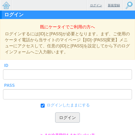
ログイン
新規登録
ログイン
無料で
既にケータイでご利用の方へ
楽しめ
ログインするには[ID]と[PASS]が必要となります。まず、ご使用の
るちょ
ケータイ電話から当サイトのマイページ【[ID]･[PASS]変更】メニ
ューにアクセスして、任意の[ID]と[PASS]を設定してから下のログ
っと大
インフォームへご入力願います。
人のケ
ID
ータイ
小説
PASS
ログインしたままにする
> まだ会員登録をされていない方