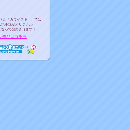
ース決定！
ーベル"カワイスギ！"
ベル「カワイスギ！」では
人気小説がオリジナル
となって発売されます！
ク作品はコチラ
ミック化について