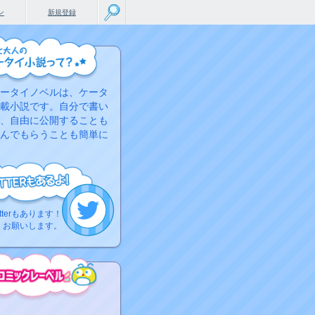
ン
新規登録
ータイノベルは、ケータ
載小説です。自分で書い
、自由に公開することも
んでもらうことも簡単に
tterもあります！
くお願いします。
こちらから
ミック作品