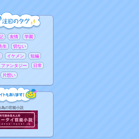
記
友情
学園
先生
切ない
想
イケメン
短編
ファンタジー
日常
片想い
の為の官能小説