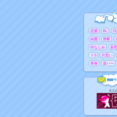
注目のタグ
恋愛
BL
日
純愛
禁断
幼なじみ
妄
ドS
片思い
青春
逆ハー
姉
大人
妹
サ
イ
ト
リ