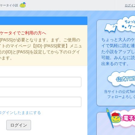
ケータイ小説
ログイ
ケータイでご利用の方へ
ちょっと大人のケ
と[PASS]が必要となります。まず、ご使用の
イで気軽に読む連
のマイページ【[ID]･[PASS]変更】メニュ
た小説をアップし
[ID]と[PASS]を設定してから下のログイ
可能。みんなに読
います。
出来るのです。
当サイトの公式Twi
フォローよろし
ログインしたままにする
コ