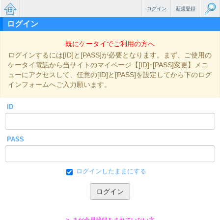
ログイン
新規登録
ログイン
無料で
既にケータイでご利用の方へ
楽しめ
ログインするには[ID]と[PASS]が必要となります。まず、ご使用の
るちょ
ケータイ電話から当サイトのマイページ【[ID]･[PASS]変更】メニ
ューにアクセスして、任意の[ID]と[PASS]を設定してから下のログ
っと大
インフォームへご入力願います。
人のケ
ID
ータイ
小説
PASS
ログインしたままにする
> まだ会員登録をされていない方