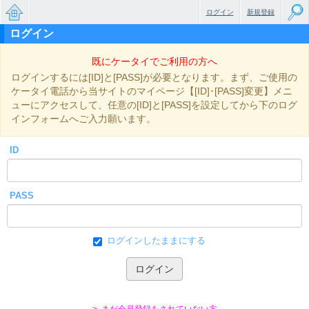
ログイン
新規登録
ログイン
無料で
既にケータイでご利用の方へ
楽しめ
ログインするには[ID]と[PASS]が必要となります。まず、ご使用の
るちょ
ケータイ電話から当サイトのマイページ【[ID]･[PASS]変更】メニ
ューにアクセスして、任意の[ID]と[PASS]を設定してから下のログ
っと大
インフォームへご入力願います。
人のケ
ID
ータイ
小説
PASS
ログインしたままにする
> まだ会員登録をされていない方