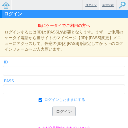
ログイン
新規登録
ログイン
無料で
既にケータイでご利用の方へ
楽しめ
ログインするには[ID]と[PASS]が必要となります。まず、ご使用の
るちょ
ケータイ電話から当サイトのマイページ【[ID]･[PASS]変更】メニ
ューにアクセスして、任意の[ID]と[PASS]を設定してから下のログ
っと大
インフォームへご入力願います。
人のケ
ID
ータイ
小説
PASS
ログインしたままにする
> まだ会員登録をされていない方