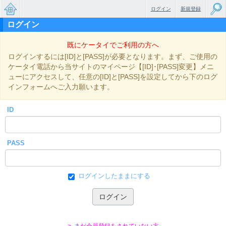
ログイン
新規登録
ログイン
無料で
既にケータイでご利用の方へ
楽しめ
ログインするには[ID]と[PASS]が必要となります。まず、ご使用の
るちょ
ケータイ電話から当サイトのマイページ【[ID]･[PASS]変更】メニ
ューにアクセスして、任意の[ID]と[PASS]を設定してから下のログ
っと大
インフォームへご入力願います。
人のケ
ID
ータイ
小説
PASS
ログインしたままにする
> まだ会員登録をされていない方