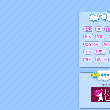
注目のタグ
恋愛
BL
日
純愛
禁断
幼なじみ
妄
ドS
片思い
青春
逆ハー
姉
大人
妹
サ
イ
ト
リ