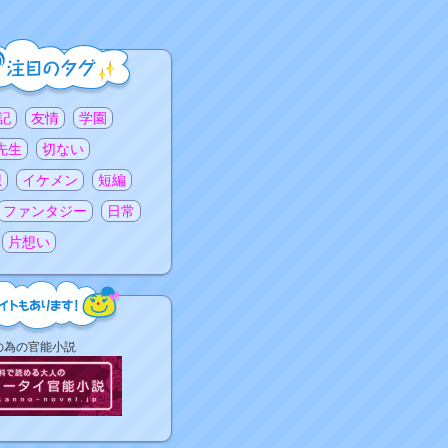
記
友情
学園
先生
切ない
想
イケメン
短編
ファンタジー
日常
片想い
の為の官能小説