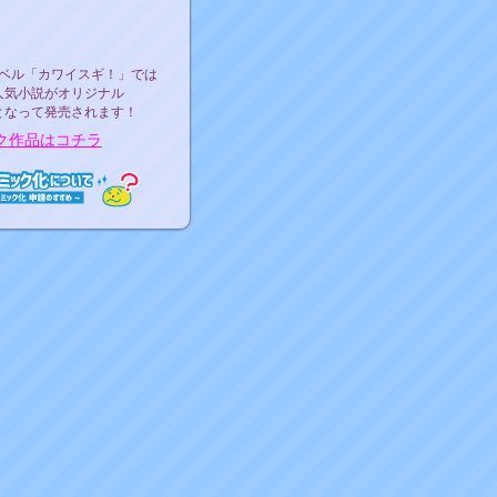
ース決定！
ーベル"カワイスギ！"
ベル「カワイスギ！」では
人気小説がオリジナル
となって発売されます！
ク作品はコチラ
ミック化について