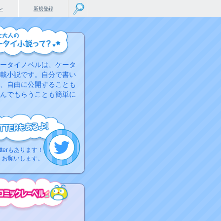
ン
新規登録
ータイノベルは、ケータ
載小説です。自分で書い
、自由に公開することも
んでもらうことも簡単に
tterもあります！
くお願いします。
こちらから
ミック作品