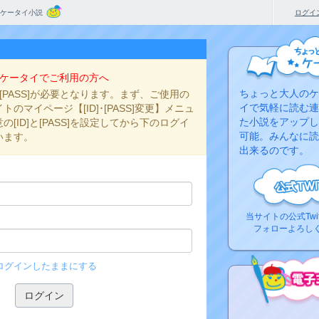
ケータイ小説
ログイ
ケータイでご利用の方へ
ちょっと大人のケ
と[PASS]が必要となります。まず、ご使用の
イで気軽に読む連
のマイページ【[ID]･[PASS]変更】メニュ
た小説をアップし
[ID]と[PASS]を設定してから下のログイ
可能。みんなに読
います。
出来るのです。
当サイトの公式Twi
フォローよろし
ログインしたままにする
コ