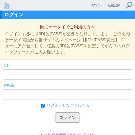
ログイン
新規登録
ログイン
無料で
既にケータイでご利用の方へ
楽しめ
ログインするには[ID]と[PASS]が必要となります。まず、ご使用の
るちょ
ケータイ電話から当サイトのマイページ【[ID]･[PASS]変更】メニ
ューにアクセスして、任意の[ID]と[PASS]を設定してから下のログ
っと大
インフォームへご入力願います。
人のケ
ID
ータイ
小説
PASS
ログインしたままにする
> まだ会員登録をされていない方