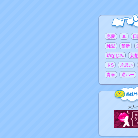
注目のタグ
恋愛
BL
日
純愛
禁断
幼なじみ
妄
ドS
片思い
青春
逆ハー
姉
大人
妹
サ
イ
ト
リ