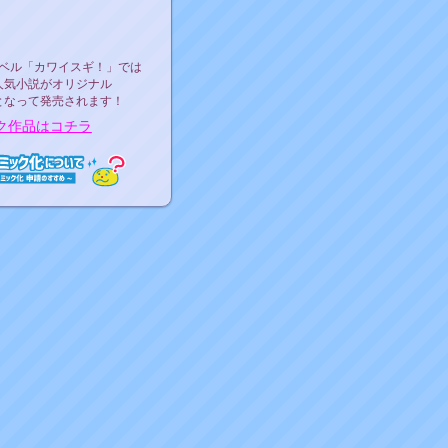
ース決定！
ーベル"カワイスギ！"
ベル「カワイスギ！」では
人気小説がオリジナル
となって発売されます！
ク作品はコチラ
ミック化について