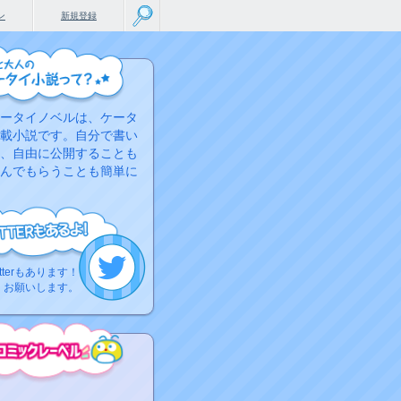
ン
新規登録
ータイノベルは、ケータ
載小説です。自分で書い
、自由に公開することも
んでもらうことも簡単に
tterもあります！
くお願いします。
こちらから
ミック作品