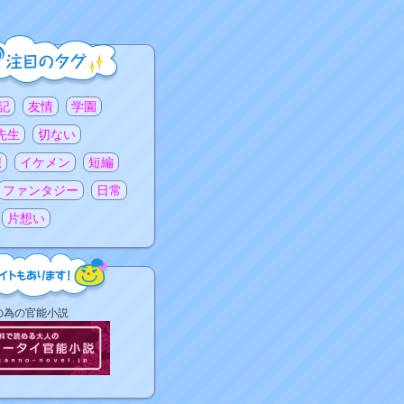
記
友情
学園
先生
切ない
想
イケメン
短編
ファンタジー
日常
片想い
の為の官能小説