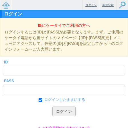
ログイン
新規登録
ログイン
無料で
既にケータイでご利用の方へ
楽しめ
ログインするには[ID]と[PASS]が必要となります。まず、ご使用の
るちょ
ケータイ電話から当サイトのマイページ【[ID]･[PASS]変更】メニ
ューにアクセスして、任意の[ID]と[PASS]を設定してから下のログ
っと大
インフォームへご入力願います。
人のケ
ID
ータイ
小説
PASS
ログインしたままにする
> まだ会員登録をされていない方