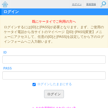
ログイン
新規登録
ログイン
無料で
既にケータイでご利用の方へ
楽しめ
ログインするには[ID]と[PASS]が必要となります。まず、ご使用の
るちょ
ケータイ電話から当サイトのマイページ【[ID]･[PASS]変更】メニ
ューにアクセスして、任意の[ID]と[PASS]を設定してから下のログ
っと大
インフォームへご入力願います。
人のケ
ID
ータイ
小説
PASS
ログインしたままにする
> まだ会員登録をされていない方