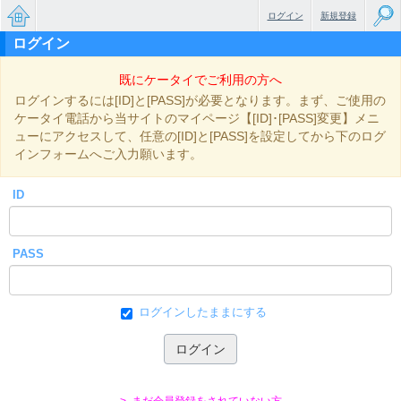
ログイン
新規登録
ログイン
無料で
既にケータイでご利用の方へ
楽しめ
ログインするには[ID]と[PASS]が必要となります。まず、ご使用の
るちょ
ケータイ電話から当サイトのマイページ【[ID]･[PASS]変更】メニ
ューにアクセスして、任意の[ID]と[PASS]を設定してから下のログ
っと大
インフォームへご入力願います。
人のケ
ID
ータイ
小説
PASS
ログインしたままにする
> まだ会員登録をされていない方