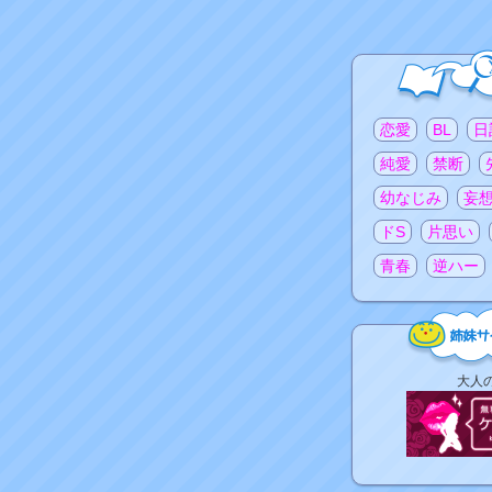
注目のタグ
恋愛
BL
日
純愛
禁断
幼なじみ
妄
ドS
片思い
青春
逆ハー
姉
大人
妹
サ
イ
ト
リ