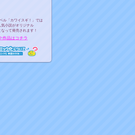
ース決定！
ーベル"カワイスギ！"
ベル「カワイスギ！」では
人気小説がオリジナル
となって発売されます！
ク作品はコチラ
ミック化について