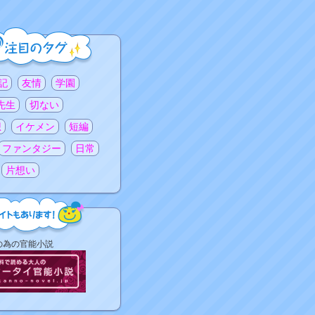
記
友情
学園
先生
切ない
想
イケメン
短編
ファンタジー
日常
片想い
の為の官能小説