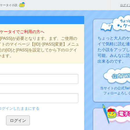
ケータイ小説
ログイ
ケータイでご利用の方へ
ちょっと大人のケ
と[PASS]が必要となります。まず、ご使用の
イで気軽に読む連
のマイページ【[ID]･[PASS]変更】メニュ
た小説をアップし
[ID]と[PASS]を設定してから下のログイ
可能。みんなに読
います。
出来るのです。
当サイトの公式Twi
フォローよろし
ログインしたままにする
コ