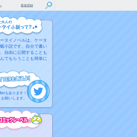
ン
新規登録
ータイノベルは、ケータ
載小説です。自分で書い
、自由に公開することも
んでもらうことも簡単に
tterもあります！
くお願いします。
こちらから
ミック作品