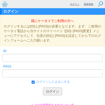
ログイン
新規登録
ログイン
無料で
既にケータイでご利用の方へ
楽しめ
ログインするには[ID]と[PASS]が必要となります。まず、ご使用の
るちょ
ケータイ電話から当サイトのマイページ【[ID]･[PASS]変更】メニ
ューにアクセスして、任意の[ID]と[PASS]を設定してから下のログ
っと大
インフォームへご入力願います。
人のケ
ID
ータイ
小説
PASS
ログインしたままにする
> まだ会員登録をされていない方