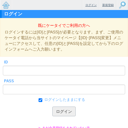
ログイン
新規登録
ログイン
無料で
既にケータイでご利用の方へ
楽しめ
ログインするには[ID]と[PASS]が必要となります。まず、ご使用の
るちょ
ケータイ電話から当サイトのマイページ【[ID]･[PASS]変更】メニ
ューにアクセスして、任意の[ID]と[PASS]を設定してから下のログ
っと大
インフォームへご入力願います。
人のケ
ID
ータイ
小説
PASS
ログインしたままにする
> まだ会員登録をされていない方