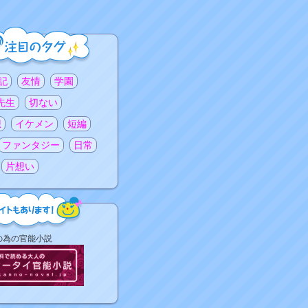
記
友情
学園
先生
切ない
想
イケメン
短編
ファンタジー
日常
片想い
の為の官能小説