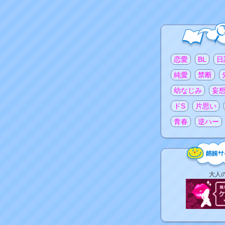
注目のタグ
恋愛
BL
日
純愛
禁断
幼なじみ
妄
ドS
片思い
青春
逆ハー
姉
大人
妹
サ
イ
ト
リ