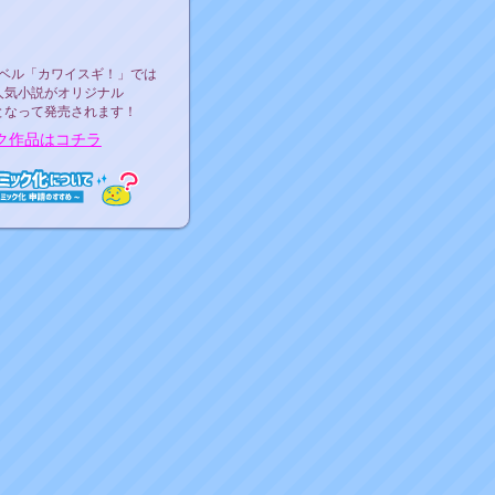
ース決定！
ーベル"カワイスギ！"
ベル「カワイスギ！」では
人気小説がオリジナル
となって発売されます！
ク作品はコチラ
ミック化について