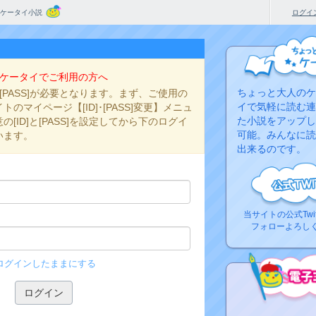
ケータイ小説
ログイ
ケータイでご利用の方へ
ちょっと大人のケ
と[PASS]が必要となります。まず、ご使用の
イで気軽に読む連
のマイページ【[ID]･[PASS]変更】メニュ
た小説をアップし
[ID]と[PASS]を設定してから下のログイ
可能。みんなに読
います。
出来るのです。
当サイトの公式Twi
フォローよろし
ログインしたままにする
コ