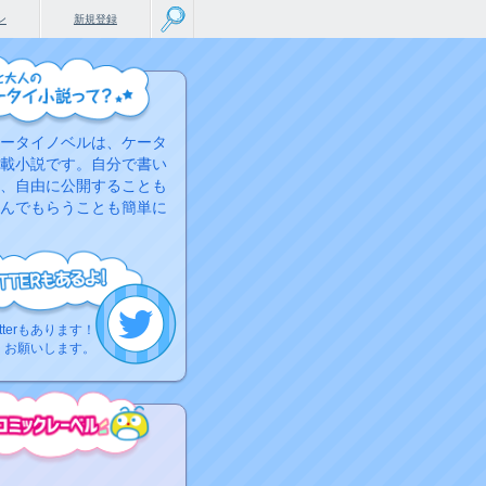
ン
新規登録
ータイノベルは、ケータ
載小説です。自分で書い
、自由に公開することも
んでもらうことも簡単に
tterもあります！
くお願いします。
こちらから
ミック作品