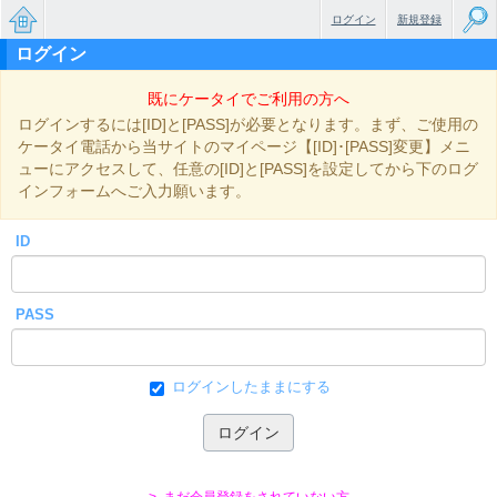
ログイン
新規登録
ログイン
無料で
既にケータイでご利用の方へ
楽しめ
ログインするには[ID]と[PASS]が必要となります。まず、ご使用の
るちょ
ケータイ電話から当サイトのマイページ【[ID]･[PASS]変更】メニ
ューにアクセスして、任意の[ID]と[PASS]を設定してから下のログ
っと大
インフォームへご入力願います。
人のケ
ID
ータイ
小説
PASS
ログインしたままにする
> まだ会員登録をされていない方