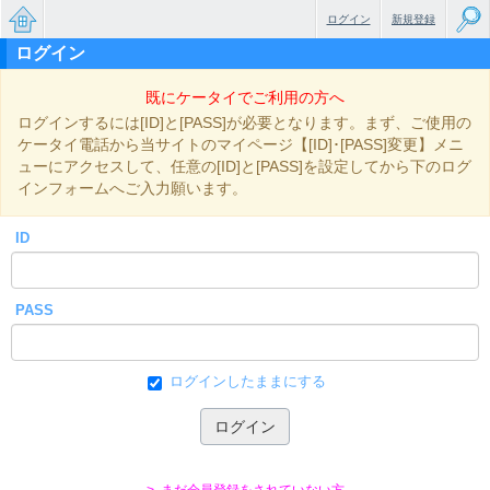
ログイン
新規登録
ログイン
無料で
既にケータイでご利用の方へ
楽しめ
ログインするには[ID]と[PASS]が必要となります。まず、ご使用の
るちょ
ケータイ電話から当サイトのマイページ【[ID]･[PASS]変更】メニ
ューにアクセスして、任意の[ID]と[PASS]を設定してから下のログ
っと大
インフォームへご入力願います。
人のケ
ID
ータイ
小説
PASS
ログインしたままにする
> まだ会員登録をされていない方