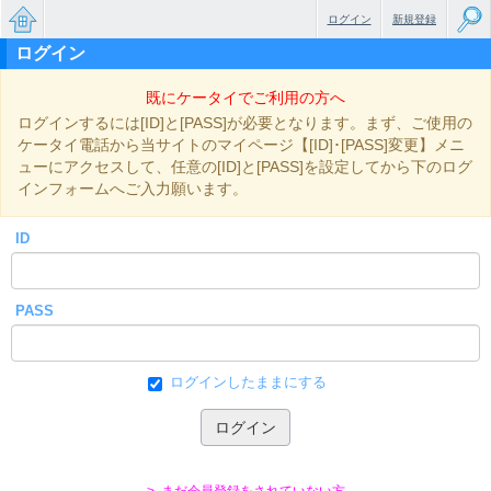
ログイン
新規登録
ログイン
無料で
既にケータイでご利用の方へ
楽しめ
ログインするには[ID]と[PASS]が必要となります。まず、ご使用の
るちょ
ケータイ電話から当サイトのマイページ【[ID]･[PASS]変更】メニ
ューにアクセスして、任意の[ID]と[PASS]を設定してから下のログ
っと大
インフォームへご入力願います。
人のケ
ID
ータイ
小説
PASS
ログインしたままにする
> まだ会員登録をされていない方