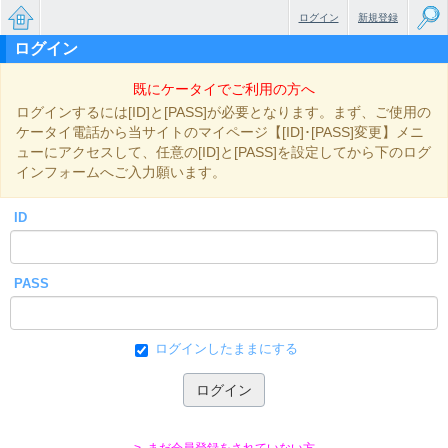
ログイン
新規登録
ログイン
無料で
既にケータイでご利用の方へ
楽しめ
ログインするには[ID]と[PASS]が必要となります。まず、ご使用の
るちょ
ケータイ電話から当サイトのマイページ【[ID]･[PASS]変更】メニ
ューにアクセスして、任意の[ID]と[PASS]を設定してから下のログ
っと大
インフォームへご入力願います。
人のケ
ID
ータイ
小説
PASS
ログインしたままにする
> まだ会員登録をされていない方