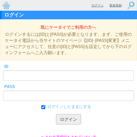
ログイン
新規登録
ログイン
無料で
既にケータイでご利用の方へ
楽しめ
ログインするには[ID]と[PASS]が必要となります。まず、ご使用の
るちょ
ケータイ電話から当サイトのマイページ【[ID]･[PASS]変更】メニ
ューにアクセスして、任意の[ID]と[PASS]を設定してから下のログ
っと大
インフォームへご入力願います。
人のケ
ID
ータイ
小説
PASS
ログインしたままにする
> まだ会員登録をされていない方