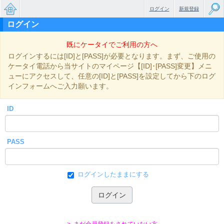
ログイン
新規登録
ログイン
無料で
既にケータイでご利用の方へ
楽しめ
ログインするには[ID]と[PASS]が必要となります。まず、ご使用の
るちょ
ケータイ電話から当サイトのマイページ【[ID]･[PASS]変更】メニ
ューにアクセスして、任意の[ID]と[PASS]を設定してから下のログ
っと大
インフォームへご入力願います。
人のケ
ID
ータイ
小説
PASS
ログインしたままにする
> まだ会員登録をされていない方