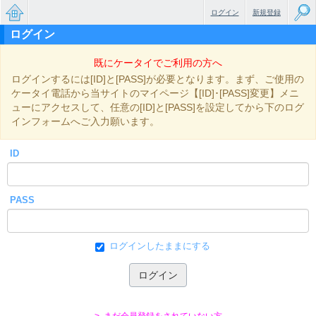
ログイン
新規登録
ログイン
無料で
既にケータイでご利用の方へ
楽しめ
ログインするには[ID]と[PASS]が必要となります。まず、ご使用の
るちょ
ケータイ電話から当サイトのマイページ【[ID]･[PASS]変更】メニ
ューにアクセスして、任意の[ID]と[PASS]を設定してから下のログ
っと大
インフォームへご入力願います。
人のケ
ID
ータイ
小説
PASS
ログインしたままにする
> まだ会員登録をされていない方