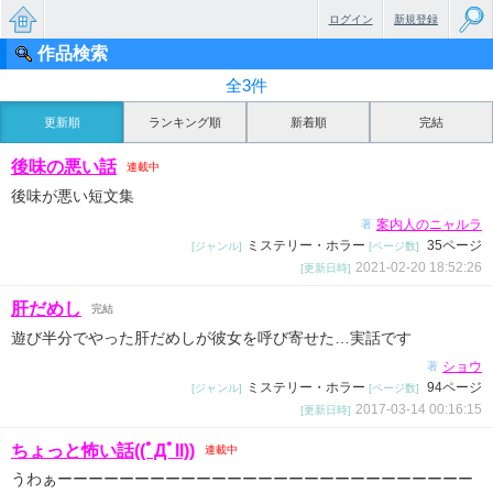
ログイン
新規登録
作品検索
無料で
全3件
楽しめ
更新順
ランキング順
新着順
完結
るちょ
後味の悪い話
連載中
っと大
後味が悪い短文集
人のケ
案内人のニャルラ
著
ミステリー・ホラー
35ページ
[ジャンル]
[ページ数]
ータイ
2021-02-20 18:52:26
[更新日時]
小説
肝だめし
完結
遊び半分でやった肝だめしが彼女を呼び寄せた…実話です
ショウ
著
ミステリー・ホラー
94ページ
[ジャンル]
[ページ数]
2017-03-14 00:16:15
[更新日時]
ちょっと怖い話((ﾟДﾟll))
連載中
うわぁーーーーーーーーーーーーーーーーーーーーーーーーーーー