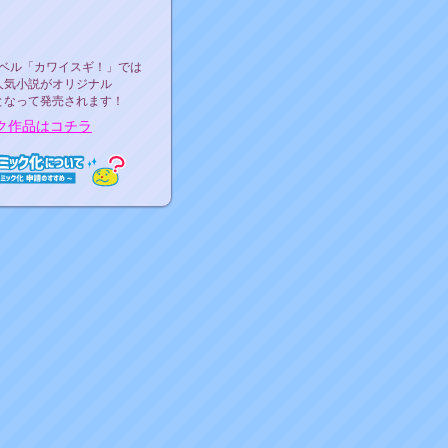
ース決定！
ーベル"カワイスギ！"
ベル「カワイスギ！」では
人気小説がオリジナル
となって発売されます！
ク作品はコチラ
ミック化について