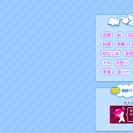
注目のタグ
恋愛
BL
日
純愛
禁断
幼なじみ
妄
ドS
片思い
青春
逆ハー
姉
大人
妹
サ
イ
ト
リ