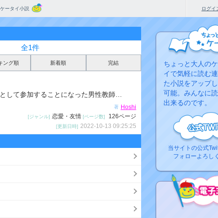
ケータイ小説
ログイ
全1件
キング順
新着順
完結
ちょっと大人のケ
イで気軽に読む連
た小説をアップし
可能。みんなに読
として参加することになった男性教師…
出来るのです。
Hoshi
著
恋愛・友情
126ページ
[ジャンル]
[ページ数]
2022-10-13 09:25:25
[更新日時]
当サイトの公式Twi
フォローよろし
コ