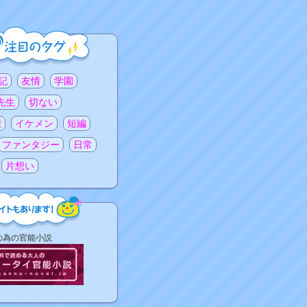
記
友情
学園
先生
切ない
想
イケメン
短編
ファンタジー
日常
片想い
の為の官能小説