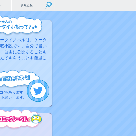
ン
新規登録
ータイノベルは、ケータ
載小説です。自分で書い
、自由に公開することも
んでもらうことも簡単に
tterもあります！
くお願いします。
こちらから
ミック作品