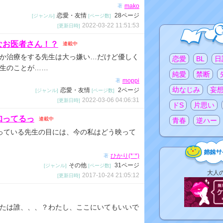
mako
著
恋愛・友情
28ページ
[ジャンル]
[ページ数]
2022-03-22 11:51:53
[更新日時]
なお医者さん！？
連載中
注目のタグ
か治療をする先生は大っ嫌い…だけど優しく
恋愛
BL
日
生のことが……
純愛
禁断
moppi
著
幼なじみ
妄
恋愛・友情
2ページ
[ジャンル]
[ページ数]
2022-03-06 04:06:31
[更新日時]
ドS
片思い
知ってるっ
連載中
青春
逆ハー
っている先生の目には、今の私はどう映って
ひかり(*¨*)
著
その他
31ページ
[ジャンル]
[ページ数]
姉
大人
2017-10-24 21:05:12
[更新日時]
妹
サ
イ
たは誰、、、？わたし、ここにいてもいいで
ト
リ