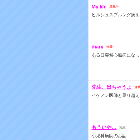
My life
連載中
ヒルシュスプルング病を
diary
連載中
ある日突然心臓病になっ
先生、出ちゃうよ
連
イケメン医師と乗り越え
もういや…
完結
小児科病院のお話