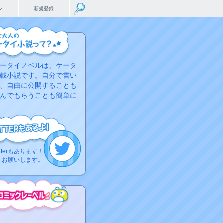
ン
新規登録
ータイノベルは、ケータ
載小説です。自分で書い
、自由に公開することも
んでもらうことも簡単に
tterもあります！
くお願いします。
こちらから
ミック作品