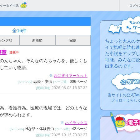
ケータイ小説
ログイ
全16件
キング順
新着順
完結
ちょっと大人のケ
イで気軽に読む連
察室
連載中
た小説をアップし
可能。みんなに読
のんちゃん。そんなのんちゃんを、優しくも
出来るのです。
していく物語。
おにぎりマーケット
著
恋愛・友情
606ページ
[ジャンル]
[ページ数]
2026-08-08 16:57:32
[更新日時]
当サイトの公式Twi
フォローよろし
為、看護行為。医療の現場では、どのような
が求められます。
ハイラックス
著
Hな話・体験告白
42ページ
[ジャンル]
[ページ数]
2025-10-15 20:32:37
[更新日時]
コ