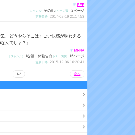
ン
BEE
著
その他
2ページ
ク
[ジャンル]
[ページ数]
2017-02-19 21:17:53
[更新日時]
院。 どうやらそこはすごい快感が味わえる
満なんでしょ？』
MI-NA
著
Hな話・体験告白
16ページ
[ジャンル]
[ページ数]
2015-12-06 16:20:41
[更新日時]
1/2
次へ