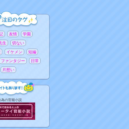
記
友情
学園
先生
切ない
想
イケメン
短編
ファンタジー
日常
片想い
の為の官能小説