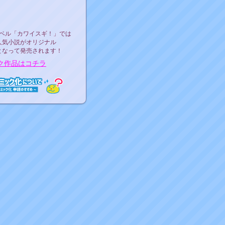
ース決定！
ーベル"カワイスギ！"
ベル「カワイスギ！」では
人気小説がオリジナル
となって発売されます！
ク作品はコチラ
ミック化について