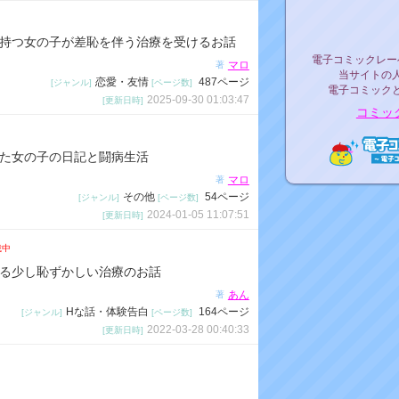
リリ
持つ女の子が差恥を伴う治療を受けるお話
電子コミックレ
電子コミックレー
マロ
著
当サイトの
恋愛・友情
487ページ
[ジャンル]
[ページ数]
電子コミック
2025-09-30 01:03:47
[更新日時]
コミッ
た女の子の日記と闘病生活
電子コ
マロ
著
その他
54ページ
[ジャンル]
[ページ数]
2024-01-05 11:07:51
[更新日時]
載中
る少し恥ずかしい治療のお話
あん
著
Hな話・体験告白
164ページ
[ジャンル]
[ページ数]
2022-03-28 00:40:33
[更新日時]