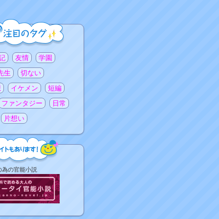
記
友情
学園
先生
切ない
想
イケメン
短編
ファンタジー
日常
片想い
の為の官能小説