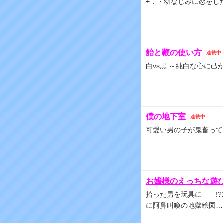
+．・幼なじみに恋をした
飴と鞭の使い方
連載中
白vs黒 ～純白な心に
僕の地下室
連載中
可愛い男の子が鬼畜って
お嬢様のえっちな遊
拾った男を玩具に――!
に阿鼻叫喚の地獄絵図…