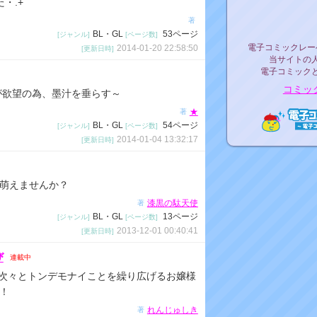
・.+
リリ
著
BL・GL
53ページ
[ジャンル]
[ページ数]
電子コミックレ
電子コミックレー
2014-01-20 22:58:50
[更新日時]
当サイトの
電子コミック
コミッ
己が欲望の為、墨汁を垂らす～
★
著
BL・GL
54ページ
[ジャンル]
[ページ数]
2014-01-04 13:32:17
[更新日時]
電子コ
萌えませんか？
漆黒の駄天使
著
BL・GL
13ページ
[ジャンル]
[ページ数]
2013-12-01 00:40:41
[更新日時]
び
連載中
?次々とトンデモナイことを繰り広げるお嬢様
！
れんじゅしき
著