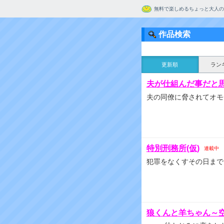
無料で楽しめるちょっと大人の
作品検索
更新順
ラン
夫が仕組んだ事だと
夫の同僚に脅されてオモ
特別刑務所(仮)
連載中
犯罪をなくすその日まで
狼くんと羊ちゃん～