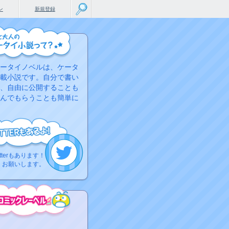
ン
新規登録
ータイノベルは、ケータ
載小説です。自分で書い
、自由に公開することも
んでもらうことも簡単に
tterもあります！
くお願いします。
こちらから
ミック作品