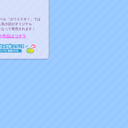
ース決定！
ーベル"カワイスギ！"
ベル「カワイスギ！」では
人気小説がオリジナル
となって発売されます！
ク作品はコチラ
ミック化について