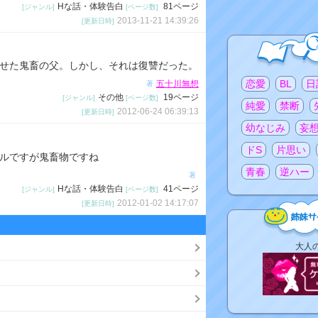
Hな話・体験告白
81ページ
[ジャンル]
[ページ数]
2013-11-21 14:39:26
[更新日時]
せた鬼畜の父。しかし、それは復讐だった。
注目のタグ
恋愛
BL
日
五十川無想
著
その他
19ページ
[ジャンル]
[ページ数]
純愛
禁断
2012-06-24 06:39:13
[更新日時]
幼なじみ
妄
ドS
片思い
ルですが鬼畜物ですね
青春
逆ハー
著
Hな話・体験告白
41ページ
[ジャンル]
[ページ数]
2012-01-02 14:17:07
[更新日時]
姉
大人
妹
サ
イ
ト
リ