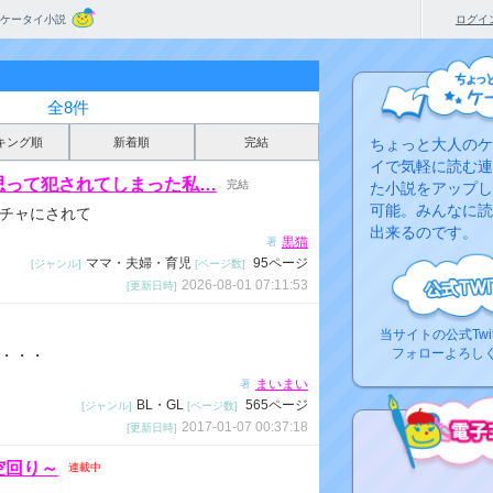
ケータイ小説
ログイ
全8件
キング順
新着順
完結
ちょっと大人のケ
イで気軽に読む連
思って犯されてしまった私…
完結
た小説をアップし
可能。みんなに読
チャにされて
出来るのです。
黒猫
著
ママ・夫婦・育児
95ページ
[ジャンル]
[ページ数]
2026-08-01 07:11:53
[更新日時]
当サイトの公式Twi
フォローよろし
・・・
まいまい
著
BL・GL
565ページ
[ジャンル]
[ページ数]
2017-01-07 00:37:18
[更新日時]
空回り～
連載中
コ